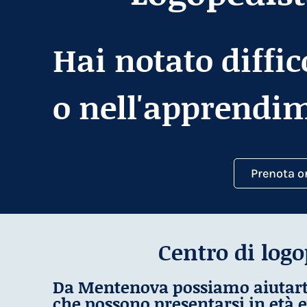
Hai notato diffic
o nell'apprendi
Prenota o
Centro di log
Da Mentenova possiamo aiutarti 
che possono presentarsi in età e