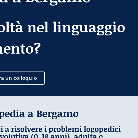
oltà nel linguaggio
mento?
ra un colloquio
opedia a Bergamo
a risolvere i problemi logopedici
volutiva (0-18 anni), adulta e