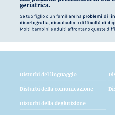
geriatrica.
Se tuo figlio o un familiare ha
problemi di li
disortografia
,
discalculia
o
difficoltà di de
Molti bambini e adulti affrontano queste diffi
Disturbi del linguaggio
Di
Disturbi della comunicazione
Di
Disturbi della deglutizione