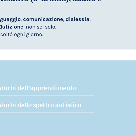
nguaggio
,
comunicazione
,
dislessia
,
glutizione
, non sei solo.
coltà ogni giorno.
sturbi dell’apprendimento
sturbi dello spettro autistico