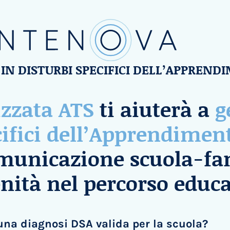
 IN DISTURBI SPECIFICI DELL’APPREND
izzata ATS
ti aiuterà a
ge
cifici dell’Apprendimen
municazione scuola-fa
nità nel percorso educa
una diagnosi DSA valida per la scuola?