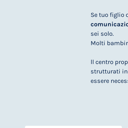
Se tuo figlio
comunicazi
sei solo.
Molti bambini
ll centro pr
strutturati i
essere necess