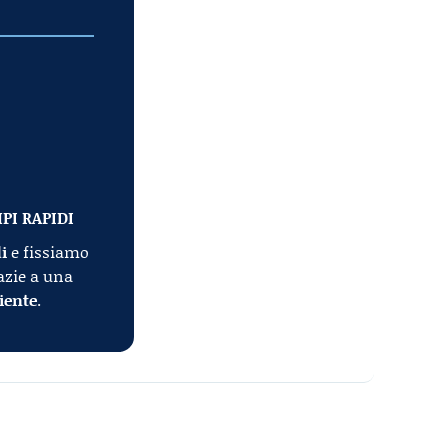
PI RAPIDI
i
e fissiamo
razie a una
iente
.