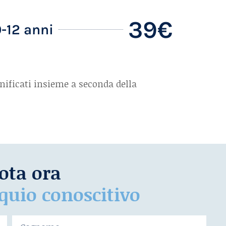
39€
12 anni​
anificati insieme a seconda della
ota ora
oquio conoscitivo