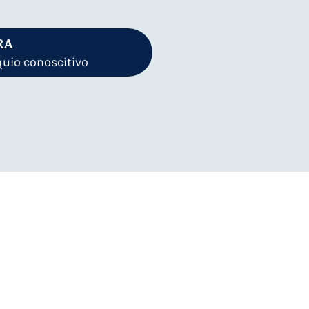
RA
quio conoscitivo