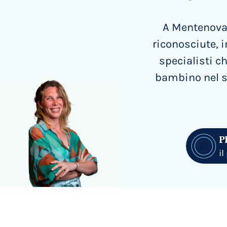
A Mentenova 
riconosciute, i
specialisti 
bambino nel s
P
i