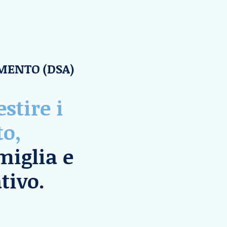
IMENTO (DSA)
stire i
to,
miglia e
tivo.