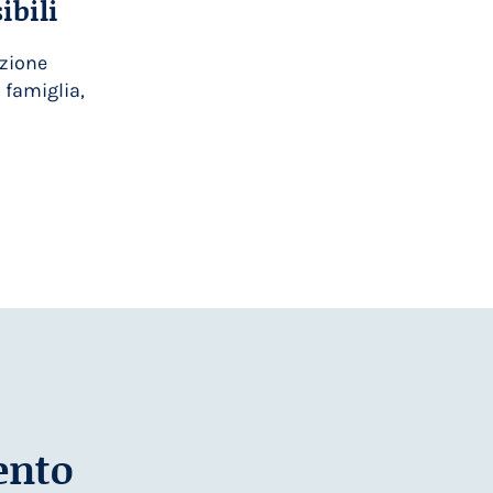
ibili
nzione
 famiglia,
ento