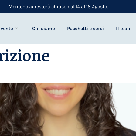
Mentenova resterà chiuso dal 14 al 18 Agosto.
rvento
Chi siamo
Pacchetti e corsi
Il team
rizione