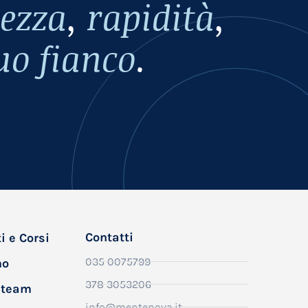
ezza
,
rapidità
,
uo fianco
.
Contatti
i e Corsi
035 0075799
mo
378 3053206
o team
info@mentenova.it