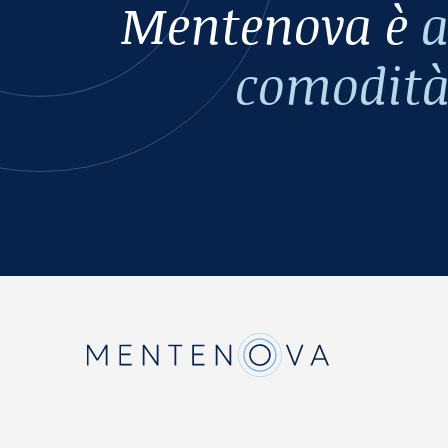
Mentenova è
a
comodit