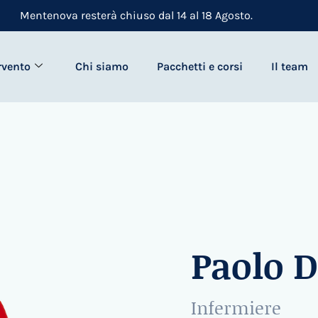
Mentenova resterà chiuso dal 14 al 18 Agosto.
rvento
Chi siamo
Pacchetti e corsi
Il team
Paolo D
Infermiere