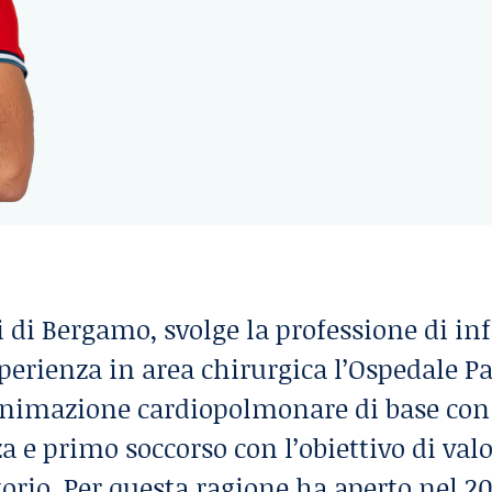
di di Bergamo, svolge la professione di i
sperienza in area chirurgica l’Ospedale 
ianimazione cardiopolmonare di base con
za e primo soccorso con l’obiettivo di val
itorio. Per questa ragione ha aperto nel 