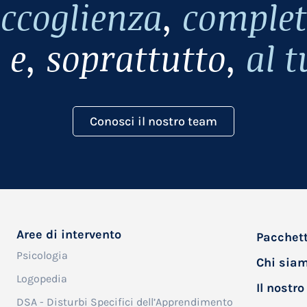
ccoglienza
,
complet
à
e, soprattutto,
al t
Conosci il nostro team
Aree di intervento
Pacchett
Psicologia
Chi sia
Logopedia
Il nostr
DSA - Disturbi Specifici dell’Apprendimento